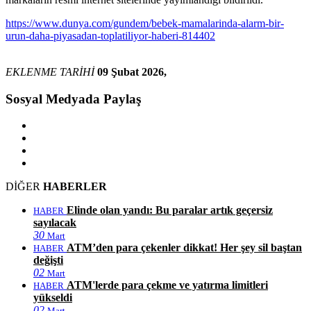
https://www.dunya.com/gundem/bebek-mamalarinda-alarm-bir-
urun-daha-piyasadan-toplatiliyor-haberi-814402
EKLENME TARİHİ
09 Şubat 2026,
Sosyal Medyada Paylaş
DİĞER
HABERLER
Elinde olan yandı: Bu paralar artık geçersiz
HABER
sayılacak
30
Mart
ATM’den para çekenler dikkat! Her şey sil baştan
HABER
değişti
02
Mart
ATM'lerde para çekme ve yatırma limitleri
HABER
yükseldi
02
Mart