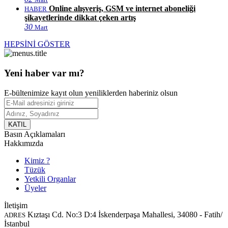
Online alışveriş, GSM ve internet aboneliği
HABER
şikayetlerinde dikkat çeken artış
30
Mart
HEPSİNİ GÖSTER
Yeni haber var mı?
E-bültenimize kayıt olun yeniliklerden haberiniz olsun
KATIL
Basın Açıklamaları
Hakkımızda
Kimiz ?
Tüzük
Yetkili Organlar
Üyeler
İletişim
Kıztaşı Cd. No:3 D:4 İskenderpaşa Mahallesi, 34080 - Fatih/
ADRES
İstanbul