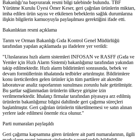
Bakanlığı’na başvurarak resmi bilgi talebinde bulundu. TBF
Yürütme Kurulu Üyesi Ömer Keser, geri çağrılan ürünlerin miktarı,
imha edilen ürün sayısı ve etkilenen bebeklerin sağlık durumlarına
ilişkin bilgilerin kamuoyuyla paylaşılması gerektiğini ifade etti.
Bakanlıktan resmi açıklama
Tarım ve Orman Bakanlığı Gıda Kontrol Genel Müdürlüğü
tarafından yapılan açıklamada şu ifadelere yer verildi:
"Uluslararası hızlı alarm sistemleri INFOSAN ve RASFF (Gıda ve
Yemler için Hızlı Alarm Sistemi) bakanlığımız tarafından yakından
takip edilmektedir. Hızlı alarm bildirimleri sonrasında, bebek ve
devam formüllerinin ithalatında tedbirler artırılmıştır. Bildirimlere
konu üreticilerden gelen ürünler için tüm partilere ait akredite
laboratuvar analiz raporlarının sunulması zorunlu hale getirilmiştir.
Bu şartlar sağlanmadan ürünlerin ülkeye girişine izin
verilmemektedir. İthalatçı firmalar tarafından piyasaya arz edilmiş
ürünlerin bakanlığımız bilgisi dahilinde geri çağırma süreçleri
başlatılmıştır. Geri çağrılan ürünlerin tüketilmemesi ve satın alınan
yerlere iade edilmesi önemle rica olunur."
Parti numaraları paylaşıldı
Geri çağırma kapsamına giren ürünlere ait parti numaralarının, ilgili
markaların resmi internet sitelerinde yayımlandığı bildirildi.