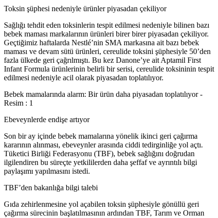
Toksin şüphesi nedeniyle ürünler piyasadan çekiliyor
Sağlığı tehdit eden toksinlerin tespit edilmesi nedeniyle bilinen bazı
bebek maması markalarının ürünleri birer birer piyasadan çekiliyor.
Geçtiğimiz haftalarda Nestlé’nin SMA markasına ait bazı bebek
maması ve devam sütü ürünleri, cereulide toksini şüphesiyle 50’den
fazla ülkede geri çağrılmıştı. Bu kez Danone’ye ait Aptamil First
Infant Formula ürünlerinin belirli bir serisi, cereulide toksininin tespit
edilmesi nedeniyle acil olarak piyasadan toplatılıyor.
Bebek mamalarında alarm: Bir ürün daha piyasadan toplatılıyor -
Resim : 1
Ebeveynlerde endişe artıyor
Son bir ay içinde bebek mamalarına yönelik ikinci geri çağırma
kararının alınması, ebeveynler arasında ciddi tedirginliğe yol açtı.
Tüketici Birliği Federasyonu (TBF), bebek sağlığını doğrudan
ilgilendiren bu süreçte yetkililerden daha şeffaf ve ayrıntılı bilgi
paylaşımı yapılmasını istedi.
TBF’den bakanlığa bilgi talebi
Gıda zehirlenmesine yol açabilen toksin şüphesiyle gönüllü geri
çağırma sürecinin başlatılmasının ardından TBF, Tarım ve Orman