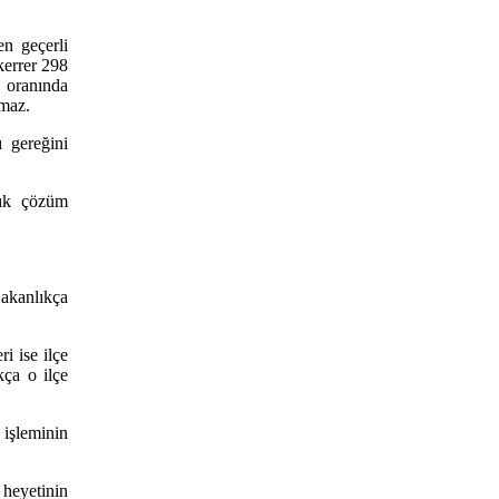
en geçerli
kerrer 298
 oranında
nmaz.
ı gereğini
lık çözüm
Bakanlıkça
ri ise ilçe
kça o ilçe
işleminin
 heyetinin