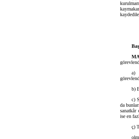
kurulmamı
kaymakam
kaydediler
Baş
MA
görevlend
a)
görevlend
b) 
c) 
da bunları
sanatkâr 
ise en fa
ç) 
olm