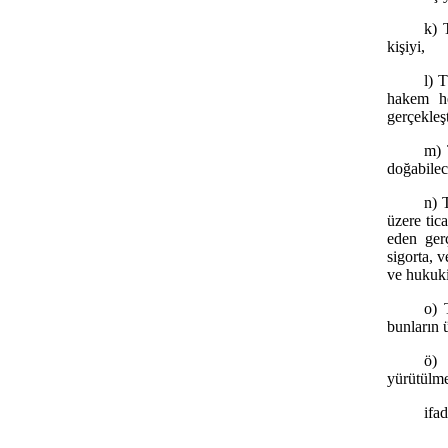
k) 
kişiyi,
l) 
hakem he
gerçekleşt
m) 
doğabilec
n) 
üzere tic
eden gerç
sigorta, 
ve hukuki
o) 
bunların ü
ö) 
yürütülme
ifa