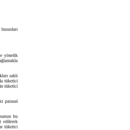
 hususları
ye yönelik
ağlamakla
ları saklı
a tüketici
n tüketici
ki parasal
usunun bu
t edilerek
r tüketici