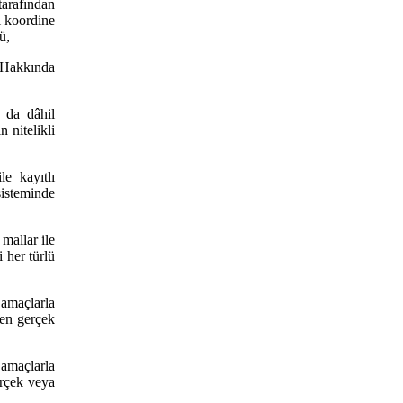
arafından
ri koordine
ü,
 Hakkında
ı da dâhil
 nitelikli
le kayıtlı
isteminde
 mallar ile
 her türlü
 amaçlarla
den gerçek
 amaçlarla
erçek veya