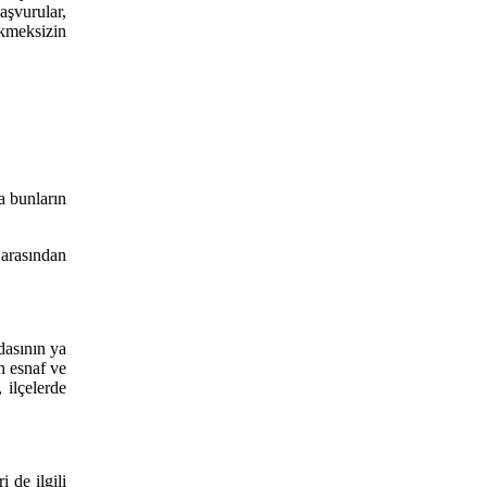
aşvurular,
kmeksizin
a bunların
rasından
dasının ya
ın esnaf ve
 ilçelerde
 de ilgili