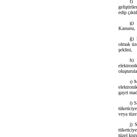
f) 
geliştiril
edip çıkt
g) 
Kanunu,
ğ) 
olmak üze
şeklini,
h) 
elektron
oluşturul
ı) 
elektroni
gayri mad
i) 
tüketiciy
veya tüzel
j) 
tüketiciy
tüzel kişiy