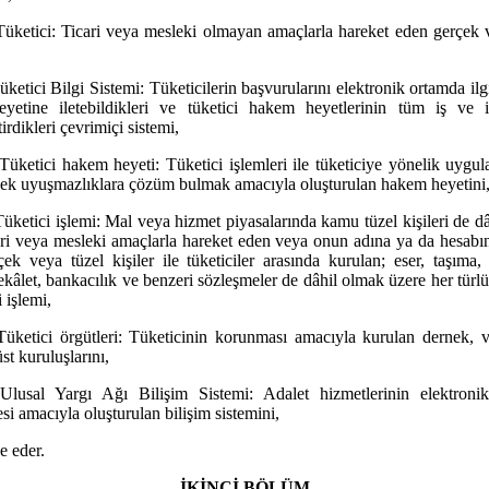
Tüketici: Ticari veya mesleki olmayan amaçlarla hareket eden gerçek 
Tüketici Bilgi Sistemi: Tüketicilerin başvurularını elektronik ortamda ilgi
yetine iletebildikleri ve tüketici hakem heyetlerinin tüm iş ve iş
irdikleri çevrimiçi sistemi,
Tüketici hakem heyeti: Tüketici işlemleri ile tüketiciye yönelik uygu
ek uyuşmazlıklara çözüm bulmak amacıyla oluşturulan hakem heyetini
Tüketici işlemi: Mal veya hizmet piyasalarında kamu tüzel kişileri de d
ari veya mesleki amaçlarla hareket eden veya onun adına ya da hesabı
ek veya tüzel kişiler ile tüketiciler arasında kurulan; eser, taşıma, 
vekâlet, bankacılık ve benzeri sözleşmeler de dâhil olmak üzere her türl
 işlemi,
Tüketici örgütleri: Tüketicinin korunması amacıyla kurulan dernek, 
st kuruluşlarını,
Ulusal Yargı Ağı Bilişim Sistemi: Adalet hizmetlerinin elektroni
si amacıyla oluşturulan bilişim sistemini,
de eder.
İKİNCİ BÖLÜM