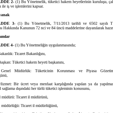
DDE 2-
(1) Bu Yönetmelik, tüketici hakem heyetlerinin kuruluşu, ça
ı ile iş ve işlemlerini kapsar.
yanak
DDE 3-
(1) Bu Yönetmelik, 7/11/2013 tarihli ve 6502 sayılı Tü
 Hakkında Kanunun 72 nci ve 84 üncü maddelerine dayanılarak hazırl
nımlar
DDE 4-
(1) Bu Yönetmeliğin uygulanmasında;
Bakanlık: Ticaret Bakanlığını,
Başkan: Tüketici hakem heyeti başkanını,
 Genel Müdürlük: Tüketicinin Korunması ve Piyasa Gözeti
ünü,
Hizmet: Bir ücret veya menfaat karşılığında yapılan ya da yapılmas
l sağlama dışındaki her türlü tüketici işleminin konusunu,
İl müdürü: Ticaret il müdürünü,
İl müdürlüğü: Ticaret il müdürlüğünü,