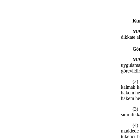
Ku
MA
dikkate a
Gör
MA
uygulama
görevlidir
(2)
kalmak ka
hakem hey
hakem hey
(3)
sınır dikka
(4)
maddede b
tüketici 