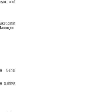
lışma usul
keticinin
anmıştır.
mi Genel
ı taahhüt