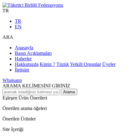
TR
TR
EN
ARA
Anasayfa
Basın Açıklamaları
Haberler
Hakkımızda
Kimiz ?
Tüzük
Yetkili Organlar
Üyeler
İletişim
Whatsapp
ARAMA KELİMESİNİ GİRİNİZ
Arama
Eşleşen Ürün Önerileri
Önerilen arama öğeleri
Önerilen Ürünler
Site İçeriği