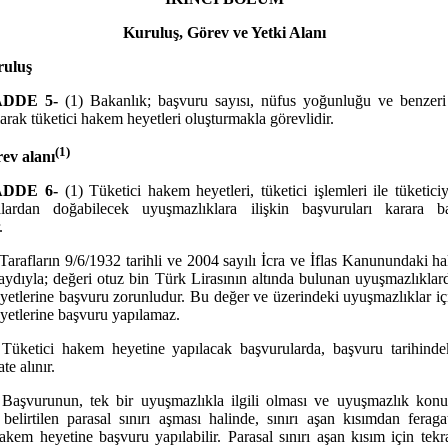
Kuruluş, Görev ve Yetki Alanı
ruluş
DDE 5-
(1) Bakanlık; başvuru sayısı, nüfus yoğunluğu ve benzeri
larak tüketici hakem heyetleri oluşturmakla görevlidir.
(1)
ev alanı
DDE 6-
(1) Tüketici hakem heyetleri, tüketici işlemleri ile tüketici
lardan doğabilecek uyuşmazlıklara ilişkin başvuruları karara b
.
 Tarafların 9/6/1932 tarihli ve 2004 sayılı İcra ve İflas Kanunundaki hak
ydıyla; değeri otuz bin Türk Lirasının altında bulunan uyuşmazlıklard
etlerine başvuru zorunludur. Bu değer ve üzerindeki uyuşmazlıklar içi
etlerine başvuru yapılamaz.
 Tüketici hakem heyetine yapılacak başvurularda, başvuru tarihinde
te alınır.
 Başvurunun, tek bir uyuşmazlıkla ilgili olması ve uyuşmazlık kon
elirtilen parasal sınırı aşması halinde, sınırı aşan kısımdan feraga
hakem heyetine başvuru yapılabilir. Parasal sınırı aşan kısım için tekra