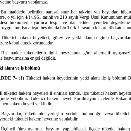
yetine başvuru yapılamaz.
 Bu maddede belirtilen parasal sınır her takvim yılı başından itibar
re, o yıl için 4/1/1961 tarihli ve 213 sayılı Vergi Usul Kanununun mü
desi hükümleri uyarınca tespit ve ilan edilen yeniden değerleme
rak uygulanır. Bu artışın hesabında bin Türk Lirasının küsuru dikkate alı
 Tüketici hakem heyetleri, görev ve yetki alanına giren başvurular
ere kabul etmek zorundadır.
 Bu madde tüketicilerin ilgili mevzuatına göre alternatif uyuşmaz
ne başvurmasına engel değildir.
ki alanı ve iş bölümü
DDE 7-
(1) Tüketici hakem heyetlerinin yetki alanı ile iş bölümü 
İl tüketici hakem heyetleri il sınırları içinde, ilçe tüketici hakem heyetle
 içinde yetkilidir. Tüketici hakem heyeti kurulmayan ilçelerde Bakanlı
lenen hakem heyeti yetkilidir.
 Başvurular, tüketicinin yerleşim yerinin bulunduğu veya tüketici 
yerdeki tüketici hakem heyetine yapılabilir.
 Üçüncü fıkra uyarınca başvuru yapılabilecek ilçede tüketici hakem