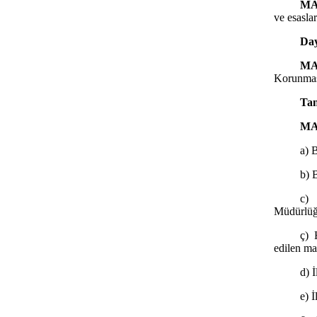
MA
ve esaslar
Da
MA
Korunması
Ta
MA
a) 
b) 
c)
Müdürlüğ
ç) 
edilen ma
d) 
e) 