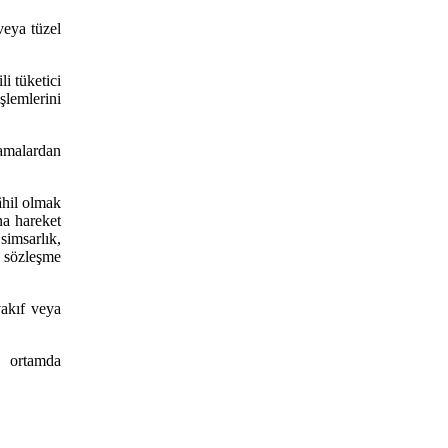
veya tüzel
li tüketici
lemlerini
lamalardan
,
âhil olmak
na hareket
simsarlık,
ü sözleşme
vakıf veya
k ortamda