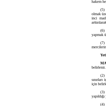
hakem he
(5)
olmak üze
inci mad
arttırıla
(6)
yapmak üz
(7)
mercileri
Yet
MA
belirlenir.
(2) 
sınırları
için belir
(3)
yapıldığı 
(4)