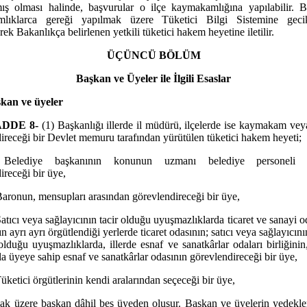
ş olması halinde, başvurular o ilçe kaymakamlığına yapılabilir. B
lıklarca gereği yapılmak üzere Tüketici Bilgi Sistemine geci
ek Bakanlıkça belirlenen yetkili tüketici hakem heyetine iletilir.
ÜÇÜNCÜ BÖLÜM
Başkan ve Üyeler ile İlgili Esaslar
kan ve üyeler
DDE 8-
(1) Başkanlığı illerde il müdürü, ilçelerde ise kaymakam vey
ireceği bir Devlet memuru tarafından yürütülen tüketici hakem heyeti;
 Belediye başkanının konunun uzmanı belediye personeli a
ireceği bir üye,
Baronun, mensupları arasından görevlendireceği bir üye,
Satıcı veya sağlayıcının tacir olduğu uyuşmazlıklarda ticaret ve sanayi o
n ayrı ayrı örgütlendiği yerlerde ticaret odasının; satıcı veya sağlayıcın
olduğu uyuşmazlıklarda, illerde esnaf ve sanatkârlar odaları birliğinin,
zla üyeye sahip esnaf ve sanatkârlar odasının görevlendireceği bir üye,
Tüketici örgütlerinin kendi aralarından seçeceği bir üye,
ak üzere başkan dâhil beş üyeden oluşur. Başkan ve üyelerin yedekleri