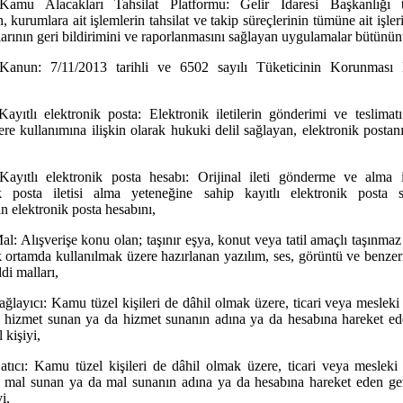
Kamu Alacakları Tahsilat Platformu: Gelir İdaresi Başkanlığı t
en, kurumlara ait işlemlerin tahsilat ve takip süreçlerinin tümüne ait işle
ılarının geri bildirimini ve raporlanmasını sağlayan uygulamalar bütünün
Kanun: 7/11/2013 tarihli ve 6502 sayılı Tüketicinin Korunması
Kayıtlı elektronik posta: Elektronik iletilerin gönderimi ve teslimat
re kullanımına ilişkin olarak hukuki delil sağlayan, elektronik postanın
Kayıtlı elektronik posta hesabı: Orijinal ileti gönderme ve alma i
ik posta iletisi alma yeteneğine sahip kayıtlı elektronik posta s
an elektronik posta hesabını,
Mal: Alışverişe konu olan; taşınır eşya, konut veya tatil amaçlı taşınmaz
k ortamda kullanılmak üzere hazırlanan yazılım, ses, görüntü ve benzeri
di malları,
Sağlayıcı: Kamu tüzel kişileri de dâhil olmak üzere, ticari veya mesleki
e hizmet sunan ya da hizmet sunanın adına ya da hesabına hareket e
 kişiyi,
Satıcı: Kamu tüzel kişileri de dâhil olmak üzere, ticari veya mesleki
e mal sunan ya da mal sunanın adına ya da hesabına hareket eden g
i,