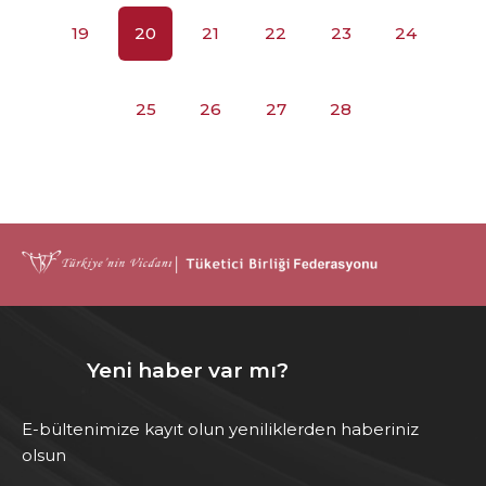
19
20
21
22
23
24
25
26
27
28
Yeni haber var mı?
E-bültenimize kayıt olun yeniliklerden haberiniz
olsun