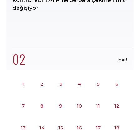
kontrol edin ATM'lerde para çekme limiti
değişiyor
02
Mart
1
2
3
4
5
6
7
8
9
10
11
12
13
14
15
16
17
18