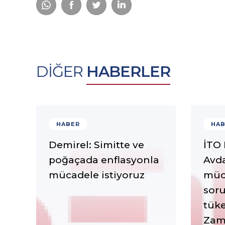
DİĞER
HABERLER
HABER
HAB
Demirel: Simitte ve
İTO 
poğaçada enflasyonla
Avda
mücadele istiyoruz
müc
sor
tüke
Zaml