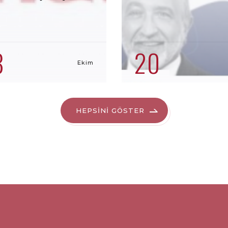
8
20
Ekim
HEPSİNİ GÖSTER