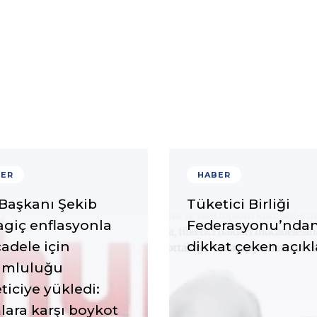
ER
HABER
Başkanı Şekib
Tüketici Birliği
giç enflasyonla
Federasyonu’nda
adele için
dikkat çeken açık
umluluğu
ticiye yükledi:
ara karşı boykot