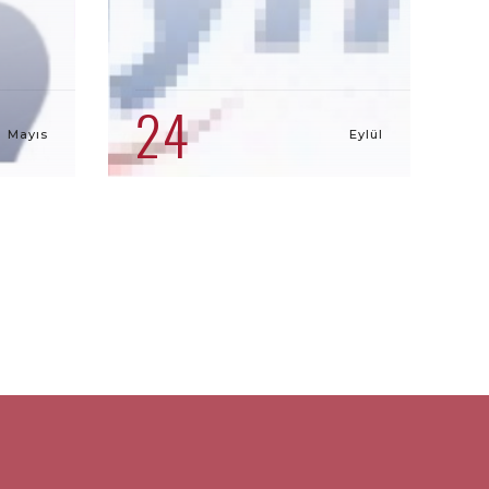
24
Mayıs
Eylül