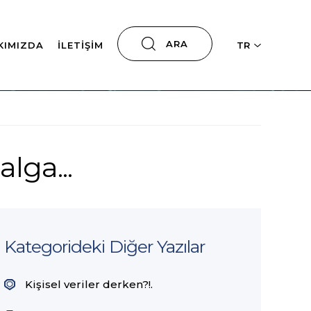
ARA
KIMIZDA
İLETIŞIM
TR
ga...
Kategorideki Diğer Yazılar
Kişisel veriler derken?!.