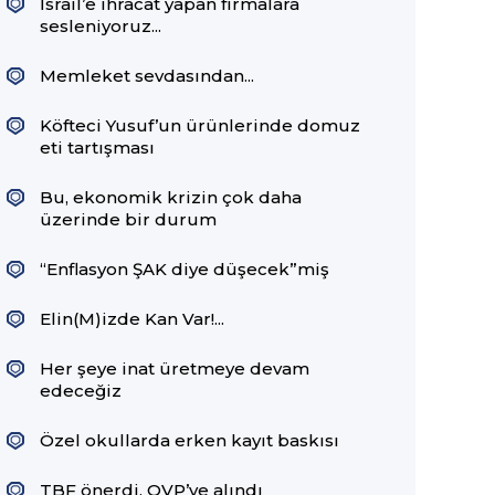
İsrail’e ihracat yapan firmalara
sesleniyoruz...
Memleket sevdasından...
Köfteci Yusuf’un ürünlerinde domuz
eti tartışması
Bu, ekonomik krizin çok daha
üzerinde bir durum
“Enflasyon ŞAK diye düşecek”miş
Elin(M)izde Kan Var!...
Her şeye inat üretmeye devam
edeceğiz
Özel okullarda erken kayıt baskısı
TBF önerdi, OVP’ye alındı