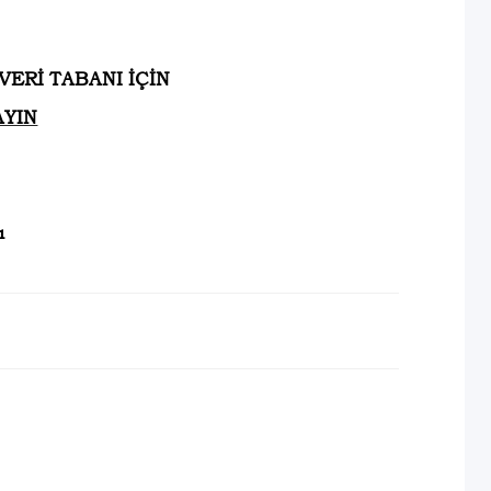
ERİ TABANI İÇİN
AYIN
ı