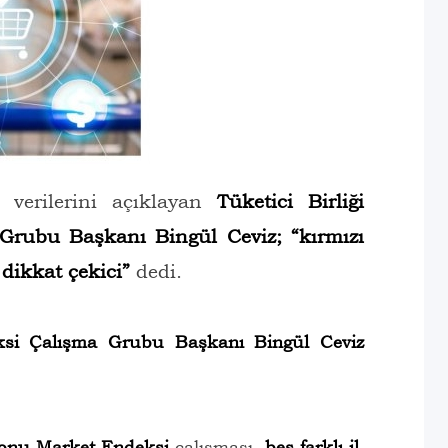
verilerini açıklayan
Tüketici Birliği
 Grubu Başkanı Bingül Ceviz;
“kırmızı
 dikkat çekici”
dedi.
eksi Çalışma Grubu Başkanı Bingül Ceviz
syonu Market Endeksi
çalışması,
beş farklı il,