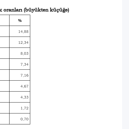
ik oranları (büyükten küçüğe)
%
14,88
12,34
8,03
7,34
7,16
4,67
4,33
1,72
0,70