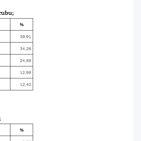
grubu;
%
39,91
34,26
24,88
12,98
12,42
;
%