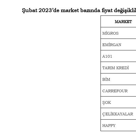
Şubat 2023’de market bazında fiyat değişikl
MARKET
MİGROS
EMİRGAN
A101
TARIM KREDİ
BİM
CARREFOUR
ŞOK
ÇELİKKAYALAR
HAPPY