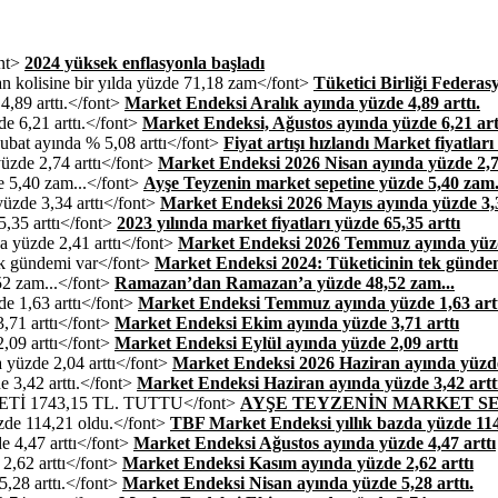
2024 yüksek enflasyonla başladı
Tüketici Birliği Federa
Market Endeksi Aralık ayında yüzde 4,89 arttı.
Market Endeksi, Ağustos ayında yüzde 6,21 art
Fiyat artışı hızlandı Market fiyatlar
Market Endeksi 2026 Nisan ayında yüzde 2,74
Ayşe Teyzenin market sepetine yüzde 5,40 zam.
Market Endeksi 2026 Mayıs ayında yüzde 3,3
2023 yılında market fiyatları yüzde 65,35 arttı
Market Endeksi 2026 Temmuz ayında yüzde
Market Endeksi 2024: Tüketicinin tek günde
Ramazan’dan Ramazan’a yüzde 48,52 zam...
Market Endeksi Temmuz ayında yüzde 1,63 art
Market Endeksi Ekim ayında yüzde 3,71 arttı
Market Endeksi Eylül ayında yüzde 2,09 arttı
Market Endeksi 2026 Haziran ayında yüzde 
Market Endeksi Haziran ayında yüzde 3,42 arttı
AYŞE TEYZENİN MARKET SEP
TBF Market Endeksi yıllık bazda yüzde 114
Market Endeksi Ağustos ayında yüzde 4,47 arttı
Market Endeksi Kasım ayında yüzde 2,62 arttı
Market Endeksi Nisan ayında yüzde 5,28 arttı.