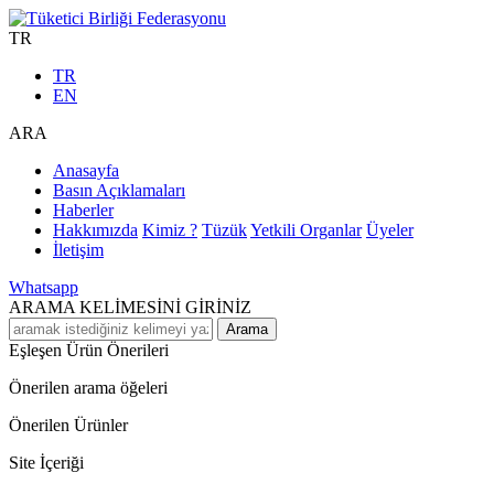
TR
TR
EN
ARA
Anasayfa
Basın Açıklamaları
Haberler
Hakkımızda
Kimiz ?
Tüzük
Yetkili Organlar
Üyeler
İletişim
Whatsapp
ARAMA KELİMESİNİ GİRİNİZ
Arama
Eşleşen Ürün Önerileri
Önerilen arama öğeleri
Önerilen Ürünler
Site İçeriği