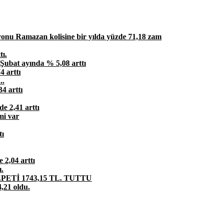
syonu Ramazan kolisine bir yılda yüzde 71,18 zam
tı.
ı Şubat ayında % 5,08 arttı
 arttı
..
4 arttı
 2,41 arttı
mi var
tı
2,04 arttı
.
ETİ 1743,15 TL. TUTTU
,21 oldu.