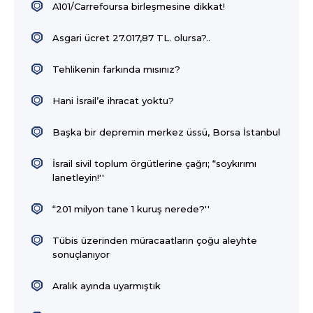
A101/Carrefoursa birleşmesine dikkat!
Asgari ücret 27.017,87 TL. olursa?..
Tehlikenin farkında mısınız?
Hani İsrail’e ihracat yoktu?
Başka bir depremin merkez üssü, Borsa İstanbul
İsrail sivil toplum örgütlerine çağrı; “soykırımı
lanetleyin!''
“201 milyon tane 1 kuruş nerede?''
Tübis üzerinden müracaatların çoğu aleyhte
sonuçlanıyor
Aralık ayında uyarmıştık