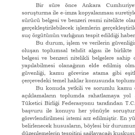
Bir süre önce Ankara Cumhuriyet 
soruşturma ile e-imza kopyalanması suretiyl
sürücü belgesi ve benzeri resmi nitelikte ola
gerçekleştirilebilecek işlemlerin gerçekleştir
suç örgütünün varlığının tespit edildiği hab
Bu durum, işlem ve verilerin güvenliği
oluşan toplumsal tehdit algısı ile birlikt
belgesi ve benzeri nitelikli belgelere sahi
yapılabilmesi olanağının elde edilmiş olm
güvenliği, kamu görevine atama gibi eşitli
çerçevedeki temel haklar konusunda toplums
Bu konuda yetkili ve sorumlu kamu o
açıklamaların toplumda rahatlamaya yol 
Tüketici Birliği Federasyonu tarafından T
başvuru ile konuyu her yönüyle soruştu
görevlendirilmesi istemi arz edilmiştir. En 
belirlenecek hususların, böylesi bir durumun
düzenlemelerin tespitini sağlayacağı kuşkus