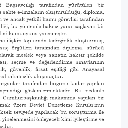
Başsavcılığı tarafından yürütülen bir
e sahte e-imzaların oluşturulduğu, diploma,
n ve ancak yetkili kamu görevlisi tarafından
ildiği, bu yöntemle haksız yarar sağlayan bir
erleri kamuoyuna yansımıştır.
ne ilişkin toplumda tedirginlik oluşturmuş,
e suç örgütleri tarafından diploma, sürücü
p olarak meslek veya sanatın haksız şekilde
ası, seçme ve değerlendirme sınavlarının
k, güvenlik, fırsat eşitliği gibi Anayasal
al rahatsızlık oluşmuştur.
rganları tarafından bugüne kadar yapılan
açmadığı gözlemlenmektedir. Bu nedenle
.C. Cumhurbaşkanlığı makamına yapılan bir
rmak üzere Devlet Denetleme Kurulu’nun
yüksek seviyede yapılacak bu soruşturma ile
 yinelenmesini önleyecek kimi iyileştirme ve
uzdur.