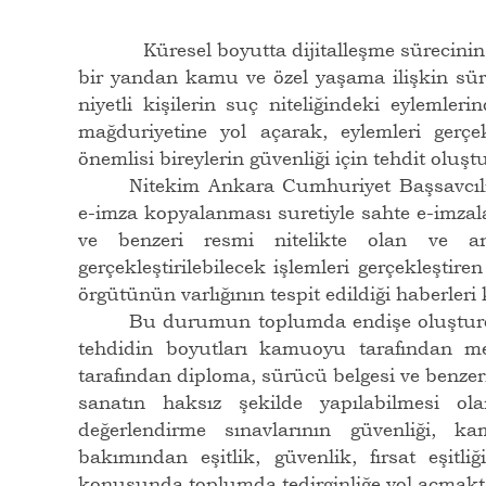
Küresel boyutta dijitalleşme sürecinin hızl
bir yandan kamu ve özel yaşama ilişkin sür
niyetli kişilerin suç niteliğindeki eylemleri
mağduriyetine yol açarak, eylemleri gerçe
önemlisi bireylerin güvenliği için tehdit oluş
Nitekim Ankara Cumhuriyet Başsavcılı
e-imza kopyalanması suretiyle sahte e-imzal
ve benzeri resmi nitelikte olan ve an
gerçekleştirilebilecek işlemleri gerçekleştir
örgütünün varlığının tespit edildiği haberler
Bu durumun toplumda endişe oluşturdu
tehdidin boyutları kamuoyu tarafından me
tarafından diploma, sürücü belgesi ve benzeri
sanatın haksız şekilde yapılabilmesi ol
değerlendirme sınavlarının güvenliği, 
bakımından eşitlik, güvenlik, fırsat eşitl
konusunda toplumda tedirginliğe yol açmakt