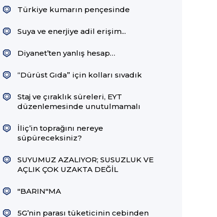
Türkiye kumarın pençesinde
Suya ve enerjiye adil erişim...
Diyanet’ten yanlış hesap…
“Dürüst Gıda” için kolları sıvadık
Staj ve çıraklık süreleri, EYT
düzenlemesinde unutulmamalı
İliç’in toprağını nereye
süpüreceksiniz?
SUYUMUZ AZALIYOR; SUSUZLUK VE
AÇLIK ÇOK UZAKTA DEĞİL
"BARIN"MA
5G’nin parası tüketicinin cebinden