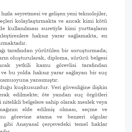
a seyretmesi ve gelişen yeni teknolojiler,
eçleri kolaylaştırmakta ve ancak kimi kötü
nde kullanılması suretiyle kimi yurttaşların
kleştirenlere haksız yarar sağlamakta, en
turmaktadır.
ğı tarafından yürütülen bir soruşturmada;
arın oluşturularak, diploma, sürücü belgesi
cak yetkili kamu görevlisi tarafından
en ve bu yolda haksız yarar sağlayan bir suç
i kamuoyuna yansımıştır.
ğu kuşkusuzdur. Veri güvenliğine ilişkin
rak edilmekte; öte yandan suç örgütleri
 nitelikli belgelere sahip olarak meslek veya
anağının elde edilmiş olması, seçme ve
kamu görevine atama ve benzeri olgular
iği gibi Anayasal çerçevedeki temel haklar
adır.