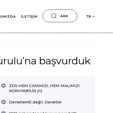
ARA
KIMIZDA
İLETIŞIM
TR
Kurulu’na başvurduk
ZDS HEM CANIMIZI, HEM MALIMIZI
KORUYABİLİR (II)
DenetleME değil, Denetle!