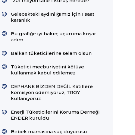
“201 milyon tane 1 kuruş nerede?''
Gelecekteki aydınlığımız için 1 saat
karanlık
Bu grafiğe iyi bakın; uçuruma koşar
adım
Balkan tüketicilerine selam olsun
Tüketici mecburiyetini kötüye
kullanmak kabul edilemez
CEPHANE BİZDEN DEĞİL Katillere
komisyon ödemiyoruz, TROY
kullanıyoruz
Enerji Tüketicilerini Koruma Derneği
ENDER kuruldu
Bebek mamasına suç duyurusu