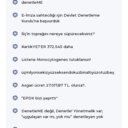
denetleME
E-İmza sahteciliği için Devlet Denetleme
Kurulu’na başvurduk
İliç’in toprağını nereye süpüreceksiniz?
#artıkYETER 372.545 daha
Listeria Monocytogenes tutuklansın!
üçmilyonsekizyüzseksendokuzbinaltıyüzotuzbeş
Asgari ücret 27.017,87 TL. olursa?..
“EPDK bizi şaşırttı''
DenetleME değil, Denetle! Yönetmelik var;
“uygulayan var mı, yok mu” denetleyen yok