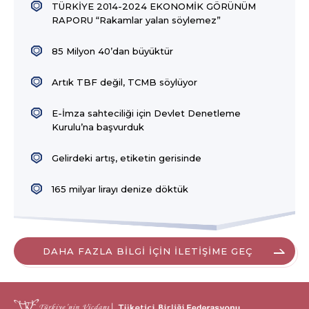
TÜRKİYE 2014-2024 EKONOMİK GÖRÜNÜM
RAPORU “Rakamlar yalan söylemez”
85 Milyon 40’dan büyüktür
Artık TBF değil, TCMB söylüyor
E-İmza sahteciliği için Devlet Denetleme
Kurulu’na başvurduk
Gelirdeki artış, etiketin gerisinde
165 milyar lirayı denize döktük
DAHA FAZLA BİLGİ İÇİN İLETİŞİME GEÇ